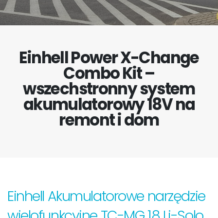
Einhell Power X-Change
Combo Kit –
wszechstronny system
akumulatorowy 18V na
remont i dom
Einhell Akumulatorowe narzędzie
wielofunkcyjne TC-MG 18 Li-Solo