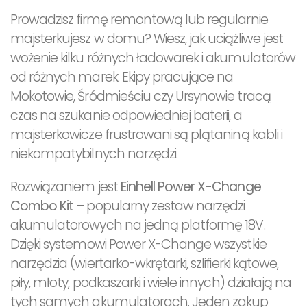
Prowadzisz firmę remontową lub regularnie
majsterkujesz w domu? Wiesz, jak uciążliwe jest
wożenie kilku różnych ładowarek i akumulatorów
od różnych marek. Ekipy pracujące na
Mokotowie, Śródmieściu czy Ursynowie tracą
czas na szukanie odpowiedniej baterii, a
majsterkowicze frustrowani są plątaniną kabli i
niekompatybilnych narzędzi.
Rozwiązaniem jest
Einhell Power X-Change
Combo Kit
– popularny zestaw narzędzi
akumulatorowych na jedną platformę 18V.
Dzięki systemowi Power X-Change wszystkie
narzędzia (wiertarko-wkrętarki, szlifierki kątowe,
piły, młoty, podkaszarki i wiele innych) działają na
tych samych akumulatorach. Jeden zakup