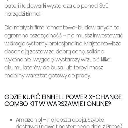
baterii i ładowarki wystarcza do ponad 350
narzędzi Einhell!
Dla małych firm remontowo-budowlanych to
ogromna oszczędność – nie musisz inwestować
w drogie systemy profesjonalne. Majsterkowicze
doceniają zestaw za dobrą cenę, solidne
wykonanie i wygodę: wystarczy wrzucić kilka
akumulatorów do busa lub torby i masz
mobilny warsztat gotowy do pracy.
GDZIE KUPIĆ EINHELL POWER X-CHANGE
COMBO KIT W WARSZAWIE I ONLINE?
Amazon.pl
– najlepsza opcja. Szybka
dostawa (nawet następnego dnia z Prime),