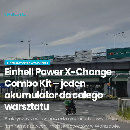
ul.Puławska
EINHELL POWER X-CHANGE
Einhell Power X-Change
Combo Kit – jeden
akumulator do całego
warsztatu
Praktyczny zestaw narzędzi akumulatorowych dla
firm remontowych i majsterkowiczów w Warszawie.