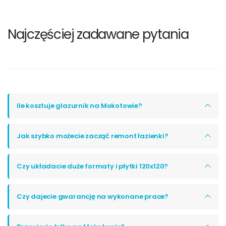
Najczęściej zadawane pytania
Ile kosztuje glazurnik na Mokotowie?
Jak szybko możecie zacząć remont łazienki?
Czy układacie duże formaty i płytki 120x120?
Czy dajecie gwarancję na wykonane prace?