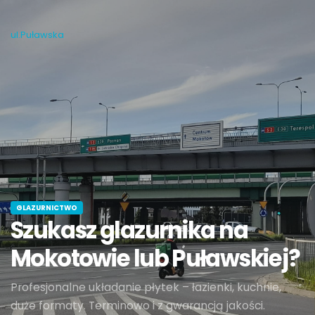
ul.Puławska
GLAZURNICTWO
Szukasz glazurnika na
Mokotowie lub Puławskiej?
Profesjonalne układanie płytek – łazienki, kuchnie,
duże formaty. Terminowo i z gwarancją jakości.