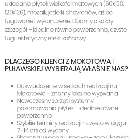
układanie płytek wielkoformatowych (60x120,
120x120), mozaik, jodełki, chevronów, aż po
fugowanie i wykończenie. Dbamy o każdy
szczegół – idealnie równe powierzchnie, czyste
fugi i estetyczny efekt końcowy.
DLACZEGO KLIENCI Z MOKOTOWA I
PUŁAWSKIEJ WYBIERAJĄ WŁAŚNIE NAS?
Doświadczenie w setkach realizacji na
Mokotowie – znamy lokalne wyzwania
Nowoczesny sprzęt i systemy
poziomowania płytek – idealnie równe
powierzchnie
Szybkie terminy realizacji – często w ciągu
7–14 dni od wyceny
Pisemna wycena i umowa – zero ukrytych