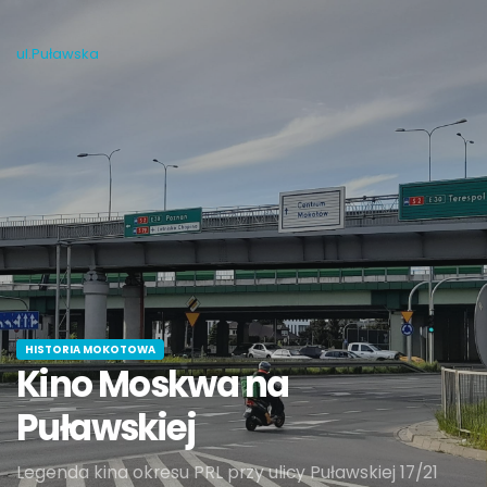
ul.Puławska
HISTORIA MOKOTOWA
Kino Moskwa na
Puławskiej
Legenda kina okresu PRL przy ulicy Puławskiej 17/21