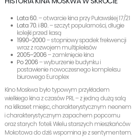
HISTORIA KINA MOSKWA W SKRÓCIE
Lata 60.
– otwarcie kina przy Puławskiej 17/21
Lata 70. i 80.
– szczyt popularności, długie
kolejki przed kasą
1990–2000
– stopniowy spadek frekwencji
wraz z rozwojem multipleksów
2005–2006
– zamknięcie kina
Po 2006
– wyburzenie budynku i
postawienie nowoczesnego kompleksu
biurowego Europlex
Kino Moskwa było typowym przykładem
wielkiego kina z czasów PRL – z jedną dużą salą
na kilkaset miejsc, charakterystycznym neonem
i charakterystycznym zapachem popcornu
oraz starych foteli. Wielu starszych mieszkańców
Mokotowa do dziś wspomina je z sentymentem.