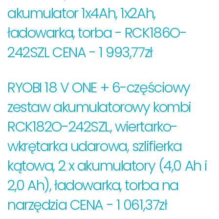
akumulator 1x4Ah, 1x2Ah,
ładowarka, torba - RCK186O-
242SZL CENA - 1 993,77zł
RYOBI 18 V ONE + 6-częściowy
zestaw akumulatorowy kombi
RCK182O-242SZL, wiertarko-
wkrętarka udarowa, szlifierka
kątowa, 2 x akumulatory (4,0 Ah i
2,0 Ah), ładowarka, torba na
narzędzia CENA - 1 061,37zł