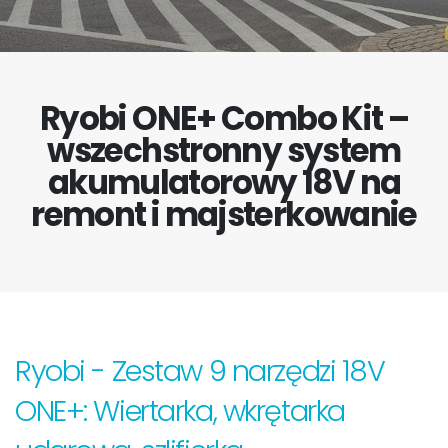
Ryobi ONE+ Combo Kit –
wszechstronny system
akumulatorowy 18V na
remont i majsterkowanie
Ryobi - Zestaw 9 narzędzi 18V
ONE+: Wiertarka, wkrętarka