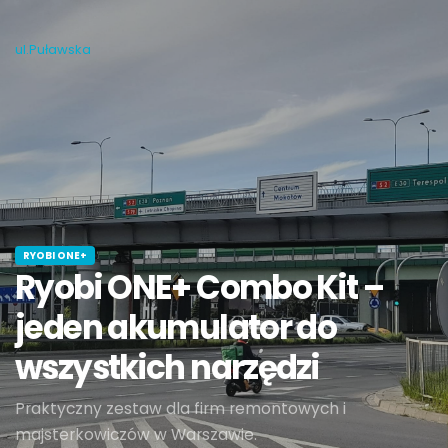
ul.Puławska
RYOBI ONE+
Ryobi ONE+ Combo Kit –
jeden akumulator do
wszystkich narzędzi
Praktyczny zestaw dla firm remontowych i
majsterkowiczów w Warszawie.